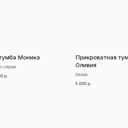
тумба Моника
Прикроватная ту
Оливия
о-серая
белая
00
р.
5 000
р.