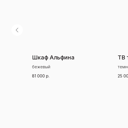
Шкаф Альфина
ТВ 
бежевый
темн
81 000
р.
25 0