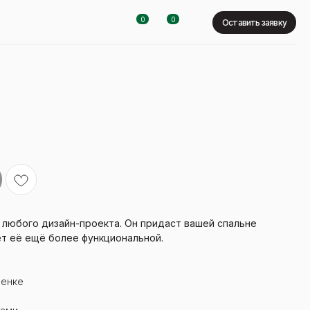
0
0
Оставить заявку
 любого дизайн-проекта. Он придаст вашей спальне
т её ещё более функциональной.
ленке