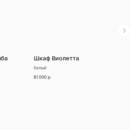
мба
Шкаф Виолетта
Ко
белый
сер
81 000
р.
13 0