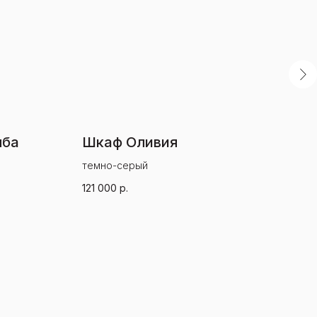
мба
Шкаф Оливия
Кр
темно-серый
беж
121 000
р.
200