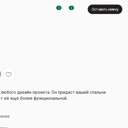
0
0
Оставить заявку
 любого дизайн-проекта. Он придаст вашей спальне
т её ещё более функциональной.
ленке