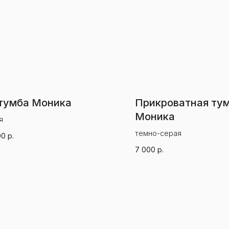
тумба Моника
Прикроватная ту
Моника
я
темно-серая
00
р.
7 000
р.