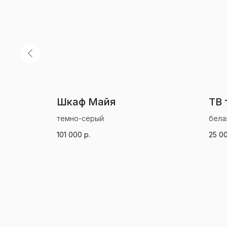
Шкаф Майя
ТВ 
темно-серый
бела
101 000
р.
25 0