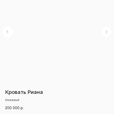
Кровать Риана
Ш
бежевый
бе
200 000
р.
10