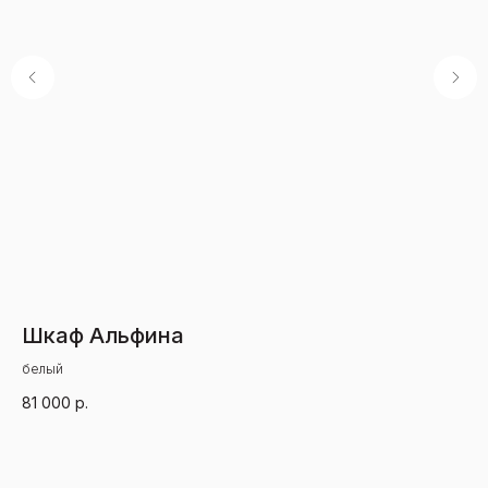
Шкаф Альфина
К
белый
бе
81 000
р.
24