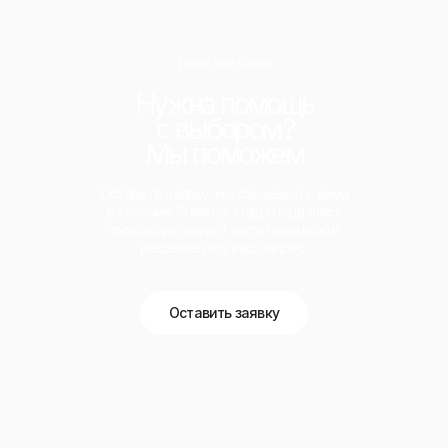
[ОБРАТНАЯ СВЯЗЬ]
Нужна помощь
с выбором?
Мы поможем
Оставьте заявку, мы свяжемся с вами
в течение 15 минут. Наш специалист
проконсультирует вас и предложит
решение под ваш запрос.
Оставить заявку