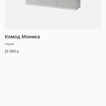
Комод Моника
Ш
серый
се
22 000
р.
13