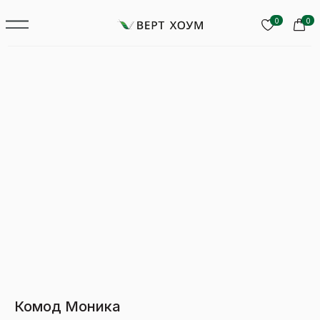
0
0
Комод Моника