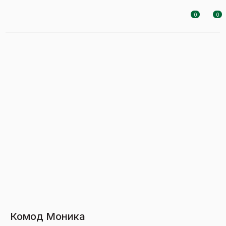
0
0
Комод Моника