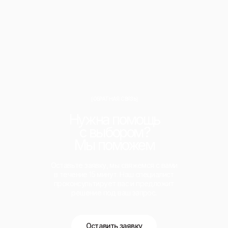
[ОБРАТНАЯ СВЯЗЬ]
Нужна помощь
с выбором?
Мы поможем
Оставьте заявку, мы свяжемся с вами
в течение 15 минут. Наш специалист
проконсультирует вас и предложит
решение под ваш запрос.
Оставить заявку