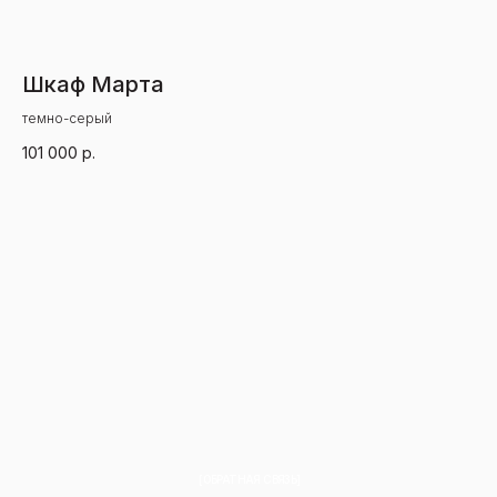
Шкаф Марта
Ш
темно-серый
бе
101 000
р.
10
[ОБРАТНАЯ СВЯЗЬ]