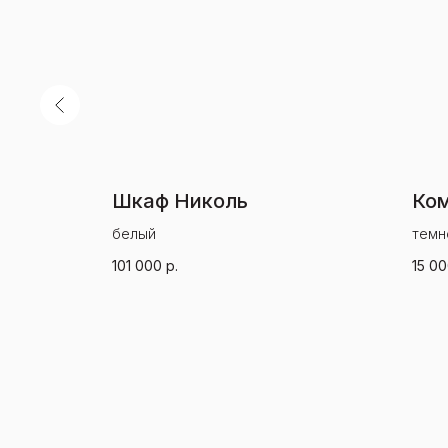
Шкаф Николь
Ком
белый
темн
101 000
р.
15 0