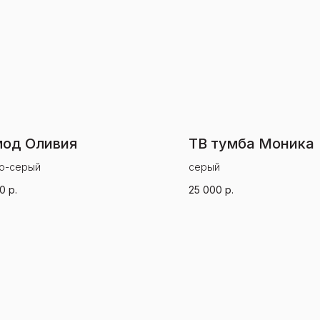
од Оливия
ТВ тумба Моника
о-серый
серый
00
р.
25 000
р.