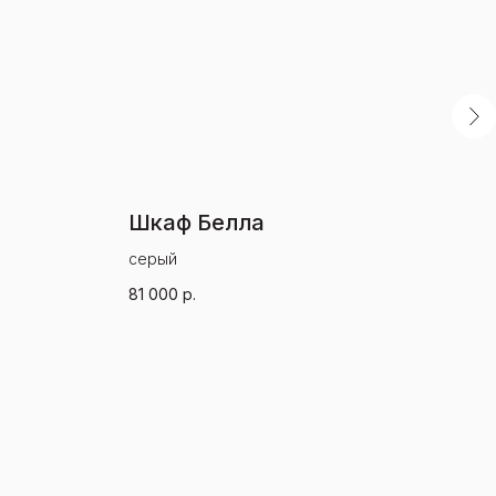
Шкаф Белла
ТВ
серый
беж
81 000
р.
17 0