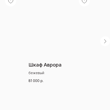
Шкаф Аврора
Шк
бежевый
беж
81 000
р.
81 0