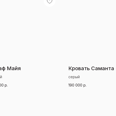
аф Майя
Кровать Саманта
й
серый
00
р.
190 000
р.