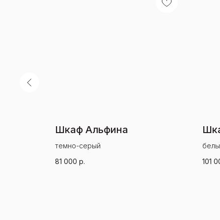
Шкаф Альфина
Шк
темно-серый
белы
81 000
р.
101 0