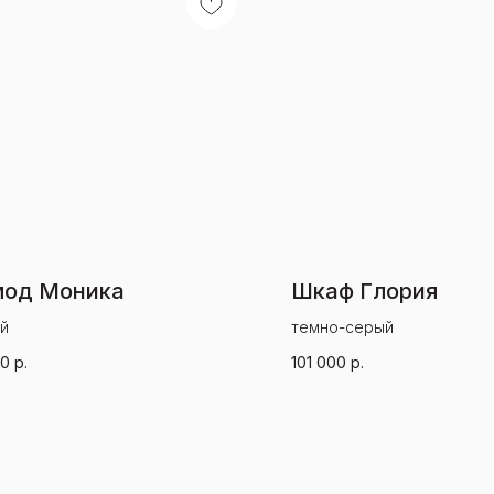
мод Моника
Шкаф Глория
й
темно-серый
00
р.
101 000
р.