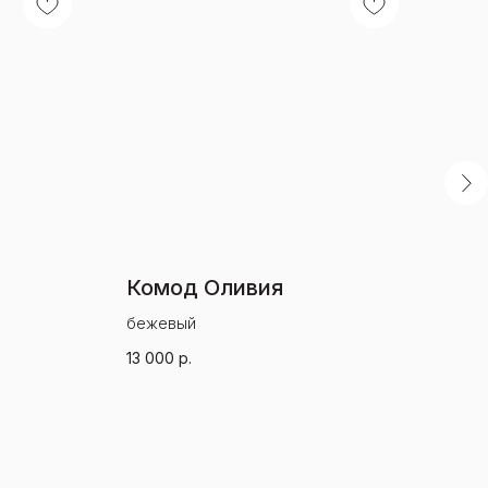
Комод Оливия
Шк
бежевый
тем
13 000
р.
81 0